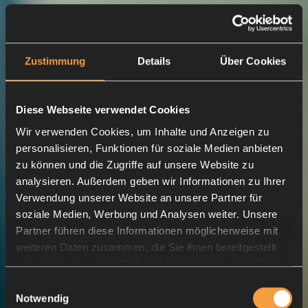
Zustimmung
Details
Über Cookies
Diese Webseite verwendet Cookies
Wir verwenden Cookies, um Inhalte und Anzeigen zu
personalisieren, Funktionen für soziale Medien anbieten
zu können und die Zugriffe auf unsere Website zu
analysieren. Außerdem geben wir Informationen zu Ihrer
Verwendung unserer Website an unsere Partner für
soziale Medien, Werbung und Analysen weiter. Unsere
Partner führen diese Informationen möglicherweise mit
weiteren Daten zusammen, die Sie ihnen bereitgestellt
Die Welt ist bereit für
haben oder die sie im Rahmen Ihrer Nutzung der Dienste
deine Kreativität
gesammelt haben.
Einwilligungsauswahl
Notwendig
Mit FEIYR erreichst du dein Publikum